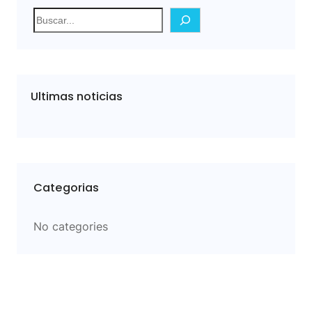
S
e
a
r
c
Ultimas noticias
h
Categorias
No categories