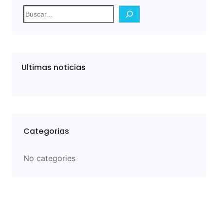
S
e
a
r
c
Ultimas noticias
h
Categorias
No categories