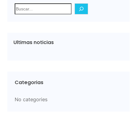
S
e
a
r
c
Ultimas noticias
h
Categorias
No categories