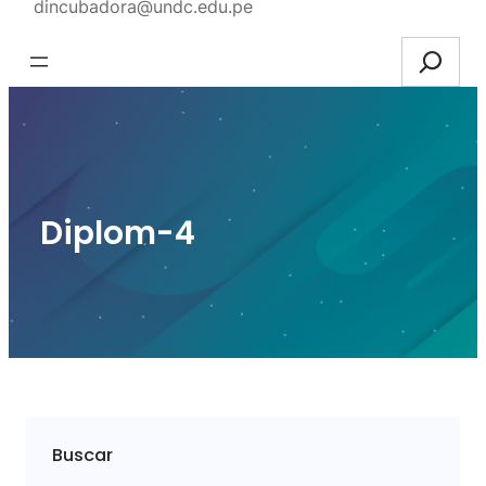
dincubadora@undc.edu.pe
Search
Diplom-4
Buscar