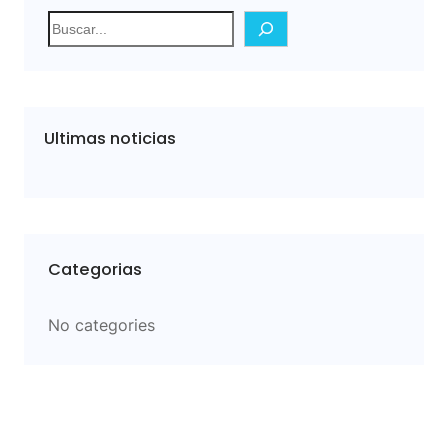
S
e
a
r
c
Ultimas noticias
h
Categorias
No categories