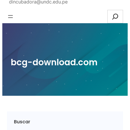
dincubadora@undc.edu.pe
Search
bcg-download.com
Buscar