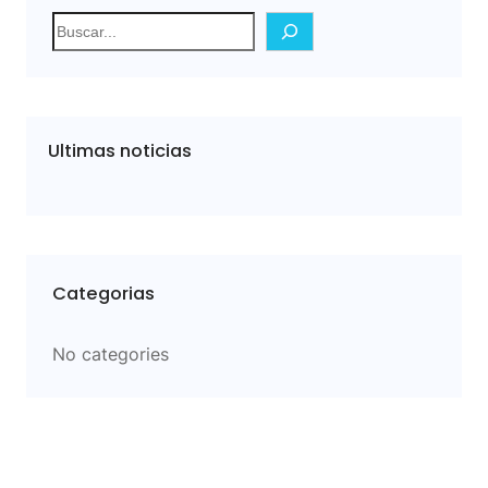
S
e
a
r
c
Ultimas noticias
h
Categorias
No categories